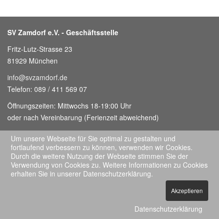
SV Zamdorf e.V. - Geschäftsstelle
Fritz-Lutz-Strasse 23
81929 München
info@svzamdorf.de
Telefon: 089 / 411 569 07
Öffnungszeiten: Mittwochs 18-19:00 Uhr
oder nach Vereinbarung (Ferienzeit abweichend)
Um unsere Webseite für Sie optimal zu gestalten und
fortlaufend verbessern zu können, verwenden wir Cookies.
© 2026. All Rights Reserved.
Durch die weitere Nutzung der Webseite stimmen Sie der
Verwendung von Cookies zu. Weitere Informationen zu Cookies
erhalten Sie in unserer Datenschutzerklärung.
Akzeptieren
Datenschutzerklärung