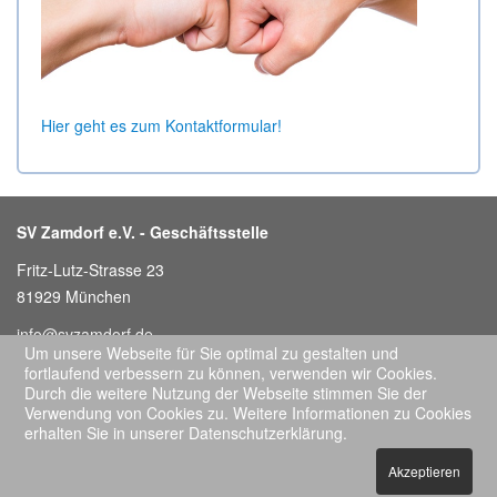
Hier geht es zum Kontaktformular!
SV Zamdorf e.V. - Geschäftsstelle
Fritz-Lutz-Strasse 23
81929 München
info@svzamdorf.de
Um unsere Webseite für Sie optimal zu gestalten und
Telefon: 089 / 411 569 07
fortlaufend verbessern zu können, verwenden wir Cookies.
Durch die weitere Nutzung der Webseite stimmen Sie der
Öffnungszeiten: Mittwochs 18-19:00 Uhr
Verwendung von Cookies zu. Weitere Informationen zu Cookies
oder nach Vereinbarung (Ferienzeit abweichend)
erhalten Sie in unserer Datenschutzerklärung.
Akzeptieren